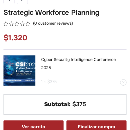
Strategic Workforce Planning
(
0
customer reviews)
0
5
0
$
1.320
out
of
based
on
customer
Cyber Security Intelligence Conference
ratings
2025
1 ×
$
375
Subtotal:
$
375
Ver carrito
Finalizar compra