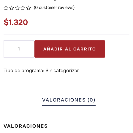
(
0
customer reviews)
0
5
0
$
1.320
out
of
based
on
customer
ratings
AÑADIR AL CARRITO
Tipo de programa:
Sin categorizar
VALORACIONES (0)
VALORACIONES