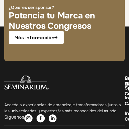
¿Quieres ser sponsor?
Potencia tu Marca en
Nuestros Congresos
Más información
C
E
S
E
N
S
C
In
C
Accede a experiencias de aprendizaje transformadoras junto a
las universidades y expertos/as más reconocidos del mundo.
In
Síguenos
C