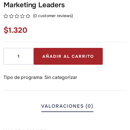
Marketing Leaders
(
0
customer reviews)
0
5
0
$
1.320
out
of
based
on
customer
No hay productos agregados.
ratings
Tipo de programa:
Sin categorizar
VALORACIONES (0)
VALORACIONES