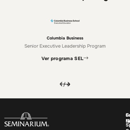
Columbia Business
Senior Executive Leadership Program
Ver programa SEL
1
/
4
C
E
S
E
N
S