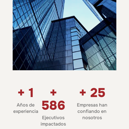
+
17
+
+
356
8,054
Años de
Empresas han
experiencia
confiando en
Ejecutivos
nosotros
impactados