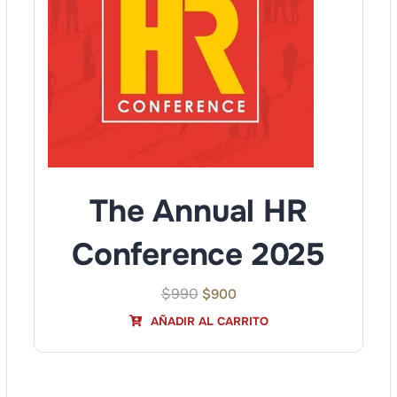
The Annual HR
Conference 2025
$
990
$
900
AÑADIR AL CARRITO