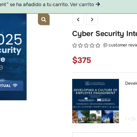
t” se ha añadido a tu carrito.
Ver carrito
Cyber Security Int
(
0
customer revi
0
5
0
$
375
out
of
based
on
customer
Devel
ratings
1 ×
$
1