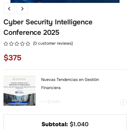
Cyber Security Intelligence
Conference 2025
(
0
customer reviews)
0
5
0
$
375
out
of
based
on
customer
Nuevas Tendencias en Gestión
ratings
Financiera
1 ×
$
1.040
Subtotal:
$
1.040