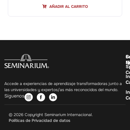
AÑADIR AL CARRITO
C
E
S
E
N
S
C
In
C
Accede a experiencias de aprendizaje transformadoras junto a
las universidades y expertos/as más reconocidos del mundo.
In
Síguenos
C
© 2026 Copyright Seminarium Internacional.
Políticas de Privacidad de datos