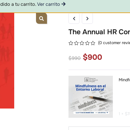
dido a tu carrito.
Ver carrito
The Annual HR Co
(
0
customer revi
0
5
0
$
900
out
$
990
of
based
on
customer
Mindf
ratings
1 ×
$
7