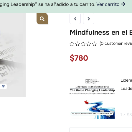
ing Leadership” se ha añadido a tu carrito.
Ver carrito
Mindfulness en el 
(
0
customer revi
0
5
0
$
780
out
of
based
on
customer
Lider
ratings
Leade
1 ×
$
8