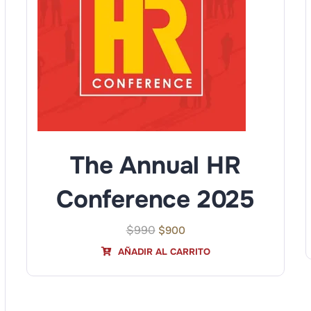
The Annual HR
Conference 2025
$
990
$
900
AÑADIR AL CARRITO