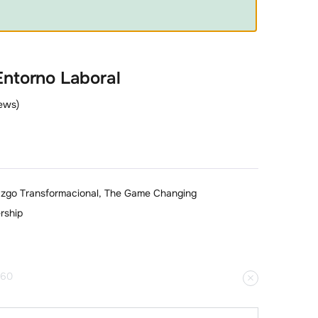
Entorno Laboral
ews)
azgo Transformacional, The Game Changing
rship
60