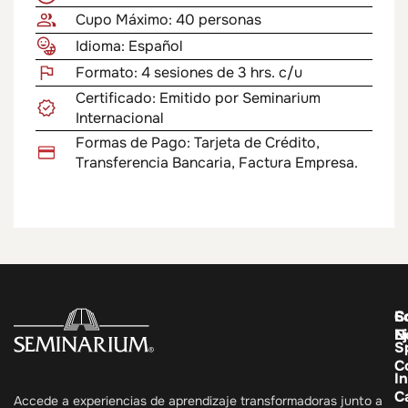
Cupo Máximo: 40 personas
Idioma: Español
Formato: 4 sesiones de 3 hrs. c/u
Certificado: Emitido por Seminarium
Internacional
Formas de Pago: Tarjeta de Crédito,
Transferencia Bancaria, Factura Empresa.
C
E
S
E
N
S
C
In
C
Accede a experiencias de aprendizaje transformadoras junto a