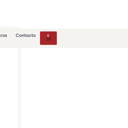
tros
Contacto
0