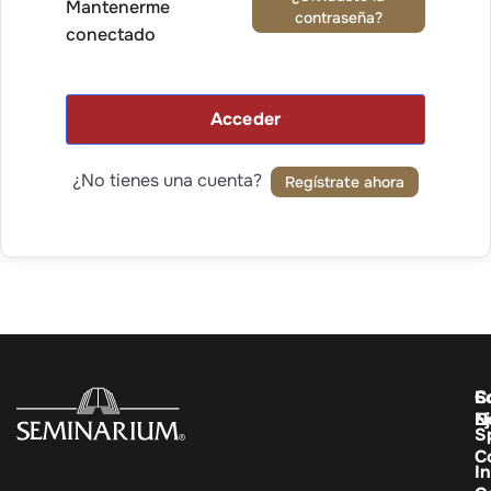
Mantenerme
contraseña?
conectado
Acceder
¿No tienes una cuenta?
Regístrate ahora
C
E
S
E
N
S
C
In