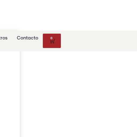
tros
Contacto
0