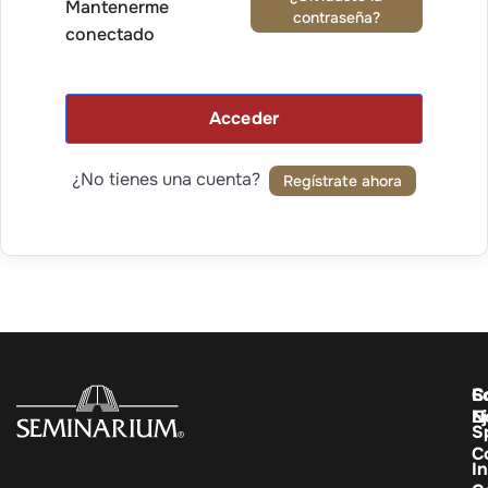
Mantenerme
contraseña?
conectado
Acceder
¿No tienes una cuenta?
Regístrate ahora
C
E
S
E
N
S
C
In