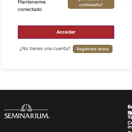
Mantenerme
contraseña?
conectado
Acceder
¿No tienes una cuenta?
Regístrate ahora
C
E
S
E
N
S
C
In