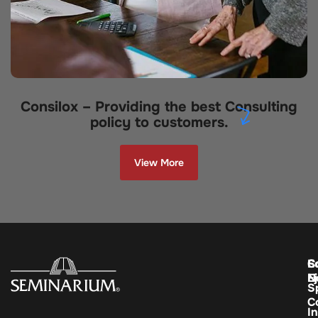
Consilox – Providing the best Consulting
policy to customers.
View More
C
E
S
E
N
S
C
In