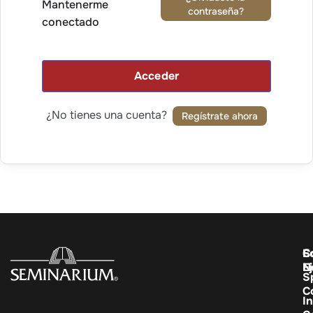
Mantenerme
contraseña?
conectado
Acceder
¿No tienes una cuenta?
Regístrate ahora
C
E
S
E
N
S
C
In