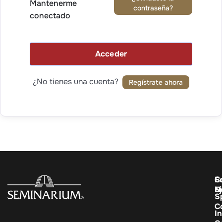
Mantenerme
contraseña?
conectado
Acceder
¿No tienes una cuenta?
Regístrate ahora
C
E
S
E
N
S
C
In