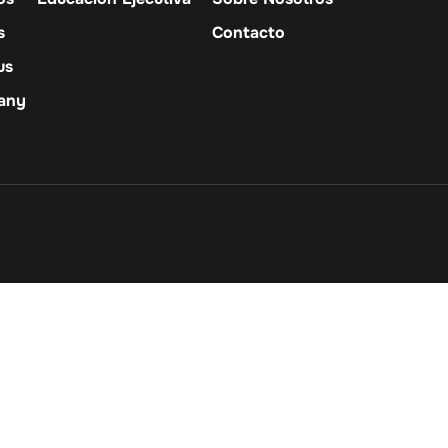
s
Contacto
us
any