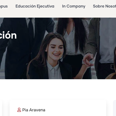
mpus
Educación Ejecutiva
In Company
Sobre Noso
ción
Pia Aravena