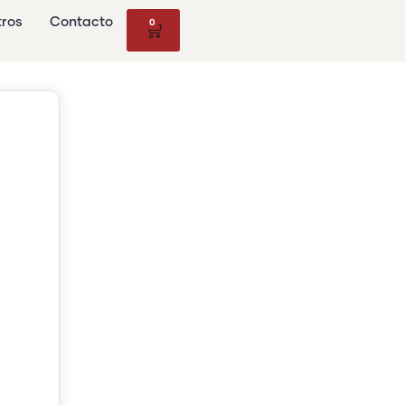
tros
Contacto
0