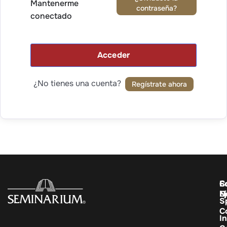
Mantenerme
contraseña?
conectado
Acceder
¿No tienes una cuenta?
Regístrate ahora
C
E
S
E
N
S
C
In