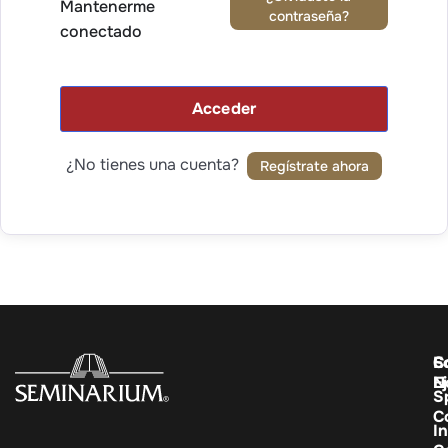
Mantenerme
contraseña?
conectado
Acceder
¿No tienes una cuenta?
Regístrate ahora
C
E
S
E
N
S
C
In