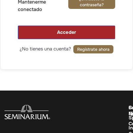
Mantenerme
contraseña?
conectado
Acceder
¿No tienes una cuenta?
Regístrate ahora
C
E
S
E
N
S
C
In