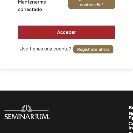
Mantenerme
contraseña?
conectado
Acceder
¿No tienes una cuenta?
Regístrate ahora
C
E
S
E
N
S
C
In