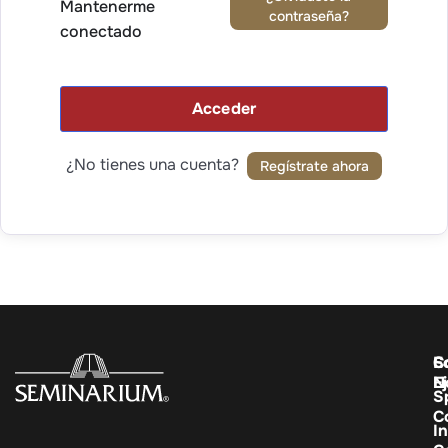
Mantenerme
contraseña?
conectado
Acceder
¿No tienes una cuenta?
Regístrate ahora
C
E
S
E
N
S
C
In