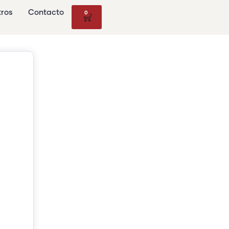
tros
Contacto
0